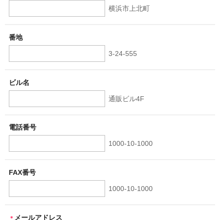
横浜市上北町
受講規定
番地
ご受講に際しての注意事項
3-24-555
教材について
オンライン授業の受講について
ビル名
通販ビル4F
年間予定
アクセス
電話番号
体験レッスン
1000-10-1000
2026年秋学期 フランス語 入門科体験レッスン(対面）
FAX番号
1000-10-1000
メールアドレス
＊