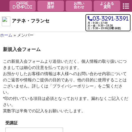
offre
資料
お問い
よくある
d’emploi
請求
合わせ
質問
03-3291-3391
アテネ・フランセ
月：9:30～17:00
火～金：9:30～19:30
土：9:30～19:00(日曜:休校)
ホーム
»
メンバー
ホーム
新規入会フォーム
アテネ・フランセの特徴
この新規入会フォームより送信いただく、個人情報の取り扱いにつ
沿革
きましては細心の注意を払っております。
お預かりしたお客様の情報は本人様へのお問い合わせ内容について
設備のご案内
のご返答や情報のご提供の目的であり、他の目的に使用することは
ございません。詳しくは「プライバシーポリシー」をご覧くださ
受講生の声
い。
*印の付いている項目は必須となっております。漏れなくご記入くだ
各コース案内
さい。
英数字は半角での記入をお願いいたします。
フランス語コース
受講証
英語コース