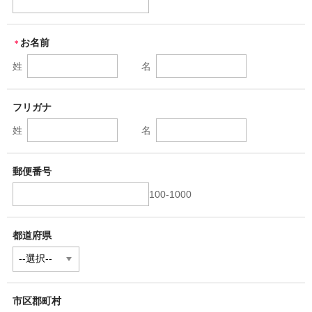
古典語コース
お名前
＊
プライベートレッスン
姓
名
オンライン授業一覧
時間表
フリガナ
姓
名
法人語学研修
講師紹介
郵便番号
講師プロフィール
100-1000
講師からのメッセージ
都道府県
受講申込み
受講までの流れ
市区郡町村
WEB申込み