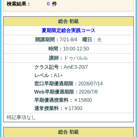
検索結果：
件
総合 初級
夏期限定総合実践コース
開講期間：
7/21-8/4
曜日
：火
時間：
10:00-12:50
講師：
ドゥバルル
クラス記号：
AmE3-20/7
レベル：
A1+
窓口早期優遇期限：
2026/07/14
Web早期優遇期限：
2026/7/8
早期優遇授業料：
￥15800
通常授業料：
￥17300
特記事項なし
総合 初級