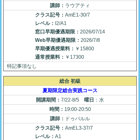
講師：
ラウアティ
クラス記号：
AmE1-30/7
レベル：
I2/A1
窓口早期優遇期限：
2026/07/14
Web早期優遇期限：
2026/7/8
早期優遇授業料：
￥15800
通常授業料：
￥17300
特記事項なし
総合 初級
夏期限定総合実践コース
開講期間：
7/22-8/5
曜日
：水
時間：
19:00-20:50
講師：
ドゥバルル
クラス記号：
AmEL3-37/7
レベル：
A1