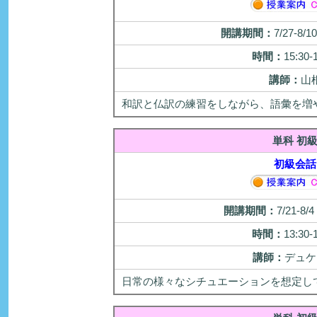
開講期間：
7/27-8/
時間：
15:30-
講師：
山
和訳と仏訳の練習をしながら、語彙を増
単科 初
初級会話
開講期間：
7/21-8
時間：
13:30-
講師：
デュケ
日常の様々なシチュエーションを想定し