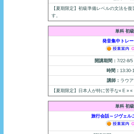
【夏期限定】初級準備レベルの文法を復
す。
単科 初
発音集中トレー
開講期間：
7/22-8
時間：
13:30-
講師：
ラウア
【夏期限定】日本人が特に苦手な« E » 
単科 初
旅行会話～ジヴェル