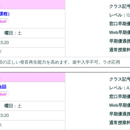
級
クラス記
課程）
レベル：
I1
窓口早期
Web早期
29
曜日
：土
早期優遇
15:20
通常授業
下
語の正しい発音再生能力を高めます。途中入学不可。ラボ応用
級
クラス記
会話
レベル：
A
窓口早期
Web早期
29
曜日
：土
早期優遇
15:20
通常授業
木