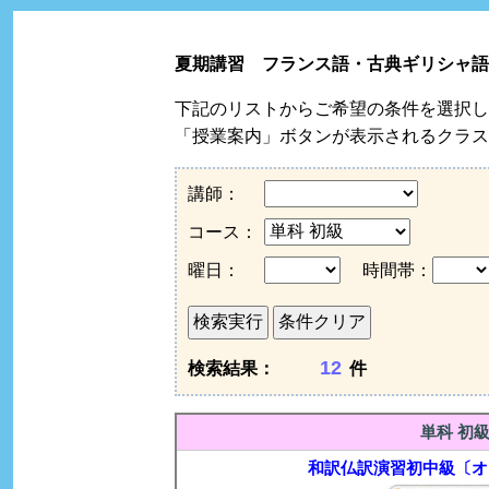
夏期講習 フランス語・古典ギリシャ語
下記のリストからご希望の条件を選択し
「授業案内」ボタンが表示されるクラス
講師：
コース：
曜日：
時間帯：
検索結果：
件
単科 初
和訳仏訳演習初中級〔オ