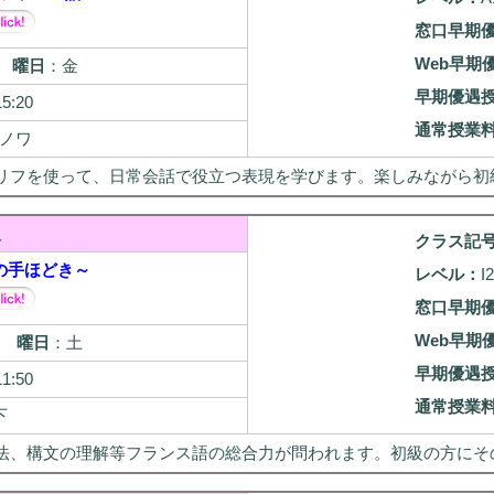
窓口早期
Web早期
/7
曜日
：金
早期優遇
15:20
通常授業
ノワ
リフを使って、日常会話で役立つ表現を学びます。楽しみながら初
級
クラス記
の手ほどき～
レベル：
I
窓口早期
Web早期
29
曜日
：土
早期優遇
11:50
通常授業
下
法、構文の理解等フランス語の総合力が問われます。初級の方にそ