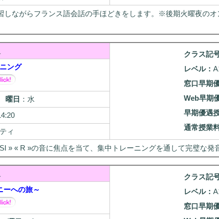
習しながらフランス語会話の手ほどきをします。※後期火曜夜のオ
級
クラス記
ニング
レベル：
A
窓口早期
Web早期
/5
曜日
：水
早期優遇
14:20
通常授業
ティ
« SI » « R »の音に焦点を当て、集中トレーニングを通して完璧
級
クラス記
ニーへの旅～
レベル：
A
窓口早期