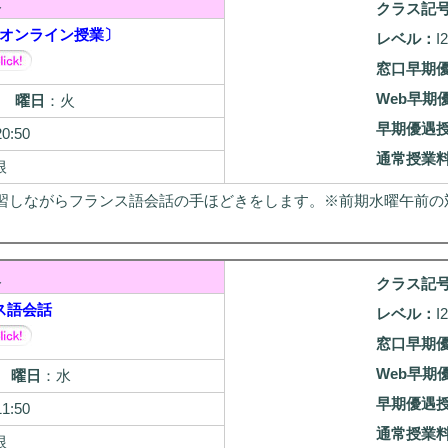
級
クラス記
オンライン授業〕
レベル：
I2
窓口早期
Web早期
25
曜日
：火
早期優遇
20:50
通常授業
根
習しながらフランス語会話の手ほどきをします。※前期水曜午前の
級
クラス記
ス語会話
レベル：
I2
窓口早期
Web早期
/5
曜日
：水
早期優遇
11:50
通常授業
根