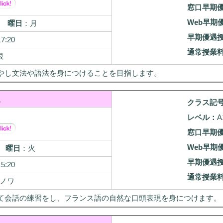
窓口早期
Web早期
10
曜日
：月
早期優遇
17:20
通常授業
根
やし文法や語法を身につけることを目指します。
級
クラス記
レベル：
A
窓口早期
Web早期
/4
曜日
：火
早期優遇
15:20
通常授業
ノワ
て会話の練習をし、フランス語の自然な口頭表現を身につけます。