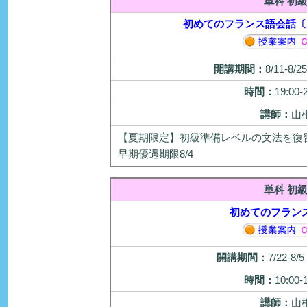
単科 初
初めてのフランス語会話〔
開講期間：
8/11-8/
時間：
19:00-
講師：
山
【夏期限定】初級準備レベルの文法を復
早期優遇期限8/4
単科 初
初めてのフラン
開講期間：
7/22-8
時間：
10:00-
講師：
山