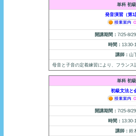
単科 初
発音演習（第1
開講期間：
7/25-8/
時間：
13:30-
講師：
山
母音と子音の定着練習により、フランス
単科 初
初級文法と
開講期間：
7/25-8/
時間：
13:30-
講師：
鈴