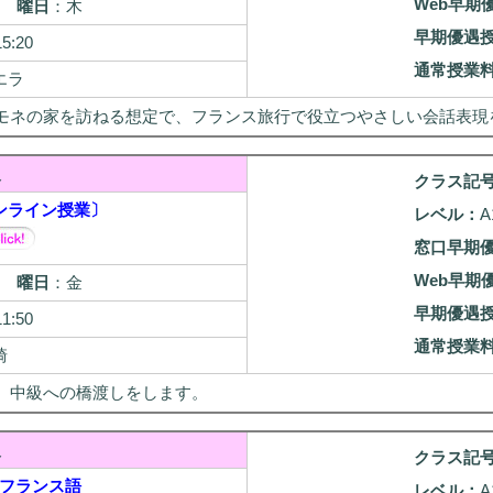
Web早期
27
曜日
：木
早期優遇
15:20
通常授業
エラ
モネの家を訪ねる想定で、フランス旅行で役立つやさしい会話表現を
級
クラス記
ンライン授業〕
レベル：
A
窓口早期
Web早期
28
曜日
：金
早期優遇
11:50
通常授業
崎
、中級への橋渡しをします。
級
クラス記
フランス語
レベル：
A